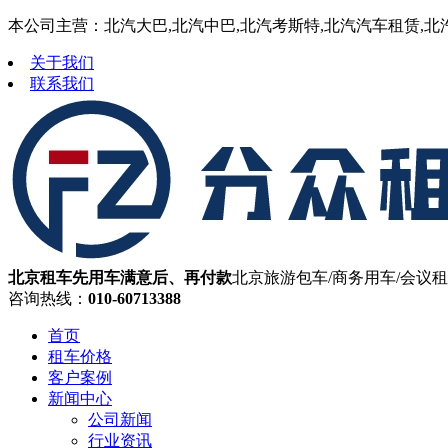
本公司主营：北汽大巴,北汽中巴,北汽考斯特,北汽汽车租赁,北汽旅
关于我们
联系我们
北京租车先用车满意后、再付款
北京旅游包车/商务用车/会议
咨询热线：
010-60713388
首页
租车价格
客户案例
新闻中心
公司新闻
行业资讯