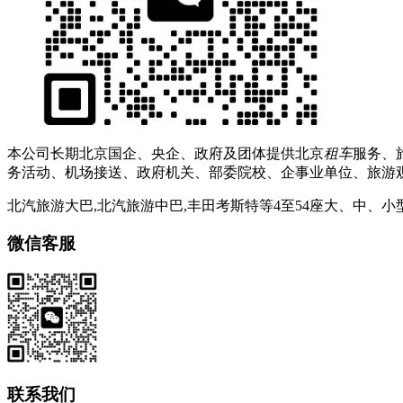
本公司长期北京国企、央企、政府及团体提供北京
租车
服务、
务活动、机场接送、政府机关、部委院校、企事业单位、旅游
北汽旅游大巴,北汽旅游中巴,丰田考斯特等4至54座大、中、
微信客服
联系我们