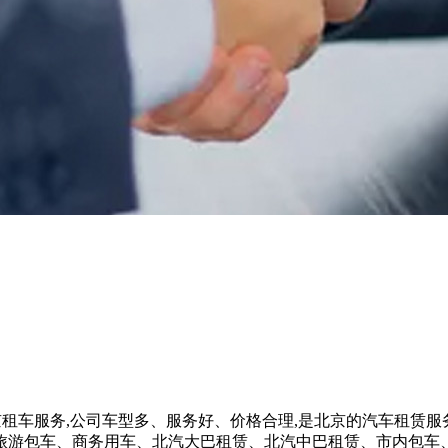
京租车服务,公司车型多、服务好、价格合理,是北京的汽车租赁服
旅游包车、商务用车、北汽大巴租赁、北汽中巴租赁、市内包车