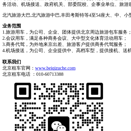
务活动、机场接送、政府机关、部委院校、企事业单位、旅游
北汽旅游大巴,北汽旅游中巴,丰田考斯特等4至54座大、中、
业务范围
1.旅游用车，为公司、企业、团体提供北京周边旅游包车服务
2.会议用车，满足各种商务会议、大中型文化体育活动用车；
3.商务代驾，为外地来京出差、旅游客户提供商务代驾服务；
4.机场接送，为公司、企业提供中、高档车型，提供接机、送
联系我们
北京租车官网：
www.beiqizuche.com
北京租车电话 ：010-60713388