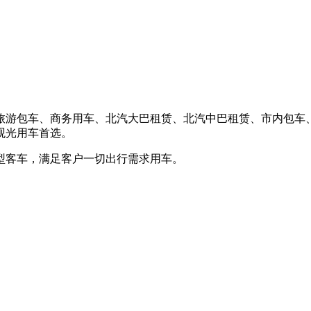
旅游包车、商务用车、北汽大巴租赁、北汽中巴租赁、市内包车
观光用车首选。
小型客车，满足客户一切出行需求用车。