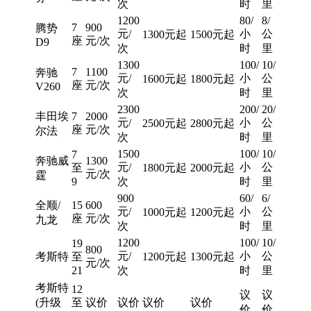
次
时
里
1200
80/
8/
7
900
腾势
元/
小
公
1300元起
1500元起
座
元/次
D9
次
时
里
1300
100/
10/
7
1100
奔驰
元/
小
公
1600元起
1800元起
座
元/次
V260
次
时
里
2300
200/
20/
丰田埃
7
2000
元/
小
公
2500元起
2800元起
座
元/次
尔法
次
时
里
1500
100/
10/
7
奔驰威
1300
元/
小
公
至
1800元起
2000元起
元/次
霆
9
次
时
里
900
60/
6/
全顺/
15
600
元/
小
公
1000元起
1200元起
座
元/次
九龙
次
时
里
1200
100/
10/
19
800
元/
小
公
考斯特
至
1200元起
1300元起
元/次
21
次
时
里
考斯特
12
议
议
(升级
至
议价
议价
议价
议价
价
价