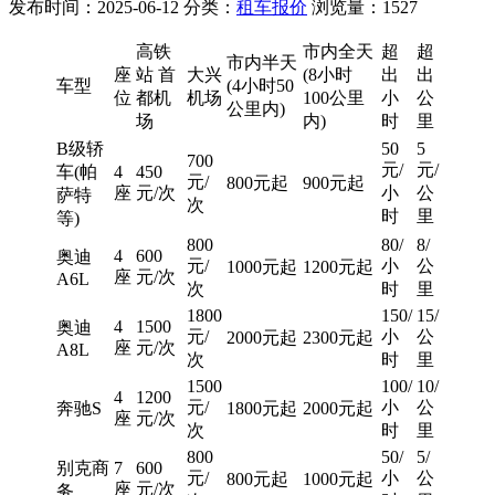
发布时间：2025-06-12
分类：
租车报价
浏览量：1527
高铁
市内全天
超
超
市内半天
座
站 首
大兴
(8小时
出
出
车型
(4小时50
位
都机
机场
100公里
小
公
公里内)
场
内)
时
里
B级轿
50
5
700
元/
元/
车(帕
4
450
元/
800元起
900元起
座
元/次
小
公
萨特
次
时
里
等)
800
80/
8/
4
600
奥迪
元/
小
公
1000元起
1200元起
座
元/次
A6L
次
时
里
1800
150/
15/
4
1500
奥迪
元/
小
公
2000元起
2300元起
座
元/次
A8L
次
时
里
1500
100/
10/
4
1200
元/
小
公
奔驰S
1800元起
2000元起
座
元/次
次
时
里
800
50/
5/
别克商
7
600
元/
小
公
800元起
1000元起
座
元/次
务