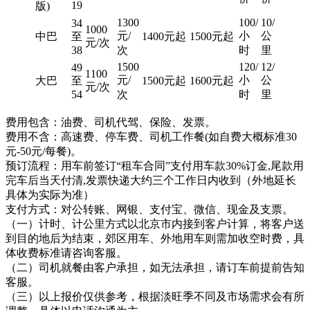
19
版)
1300
100/
10/
34
1000
元/
小
公
中巴
至
1400元起
1500元起
元/次
38
次
时
里
1500
120/
12/
49
1100
元/
小
公
大巴
至
1500元起
1600元起
元/次
54
次
时
里
费用包含：油费、司机代驾、保险、发票。
费用不含：高速费、停车费、司机工作餐(如自费大概标准30
元-50元/每餐)。
预订流程：用车前签订“租车合同”支付用车款30%订金,尾款用
完车后当天付清,发票快递大约三个工作日内收到（外地延长
具体为实际为准）
支付方式：对公转账、网银、支付宝、微信、现金及支票。
（一）计时、计公里方式以北京市内接到客户计算，将客户送
到目的地后为结束，郊区用车、外地用车则需加收空时费，具
体收费标准请咨询客服。
（二）司机就餐由客户承担，如无法承担，请订车前提前告知
客服。
（三）以上报价仅供参考，根据淡旺季不同及市场需求会有所