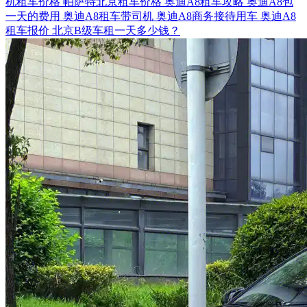
机租车价格
帕萨特北京租车价格
奥迪A8租车攻略
奥迪A8包
一天的费用
奥迪A8租车带司机
奥迪A8商务接待用车
奥迪A8
租车报价
北京B级车租一天多少钱？