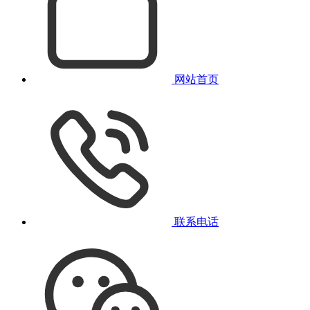
网站首页
联系电话